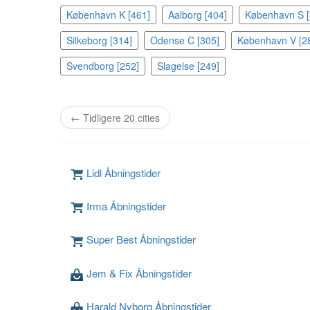
København K [461]
Aalborg [404]
København S [
Silkeborg [314]
Odense C [305]
København V [2
Svendborg [252]
Slagelse [249]
← Tidligere 20 cities
Lidl Åbningstider
Irma Åbningstider
Super Best Åbningstider
Jem & Fix Åbningstider
Harald Nyborg Åbningstider