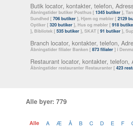
Butik locator, kontakter, telefon, Adres
Åbningstider butiker Posthus [
1345 butiker
], Tan
Sundhed [
706 butiker
], Hjem og møbler [
2129 bu
Optiker [
320 butiker
], Hus og møbler [
918 butike
], Bibliotek [
535 butiker
], SKAT [
91 butiker
], Su
Branch locator, kontakter, telefon, Adre
Åbningstider filialer Banken [
873 filialer
] i Denma
Restaurant locator, kontakter, telefon,
Åbningstider restauranter Restauranter [
423 rest
Alle byer:
779
Alle
A
Æ
Å
B
C
D
E
F