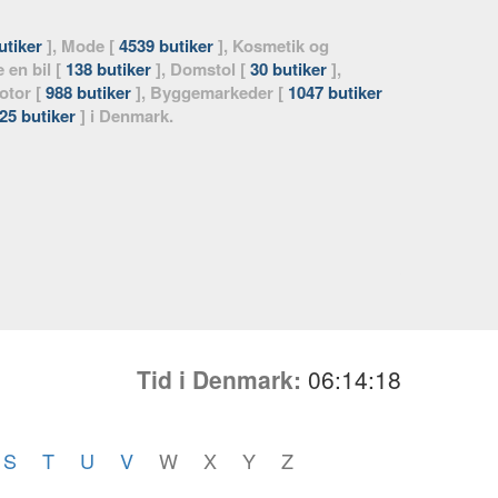
utiker
], Mode [
4539 butiker
], Kosmetik og
e en bil [
138 butiker
], Domstol [
30 butiker
],
otor [
988 butiker
], Byggemarkeder [
1047 butiker
25 butiker
] i Denmark.
Tid i Denmark:
06:14:20
S
T
U
V
W
X
Y
Z