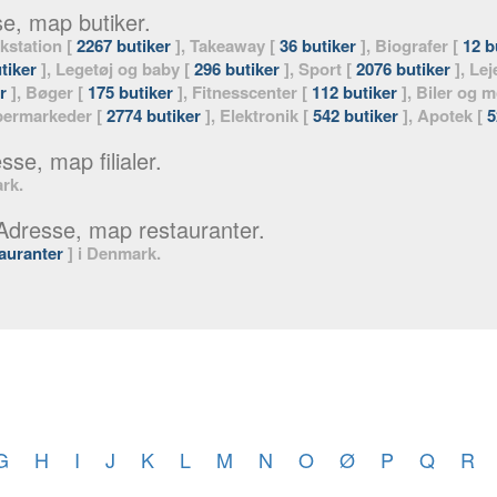
se, map butiker.
kstation [
2267 butiker
], Takeaway [
36 butiker
], Biografer [
12 b
tiker
], Legetøj og baby [
296 butiker
], Sport [
2076 butiker
], Lej
r
], Bøger [
175 butiker
], Fitnesscenter [
112 butiker
], Biler og m
permarkeder [
2774 butiker
], Elektronik [
542 butiker
], Apotek [
5
sse, map filialer.
rk.
 Adresse, map restauranter.
auranter
] i Denmark.
G
H
I
J
K
L
M
N
O
Ø
P
Q
R