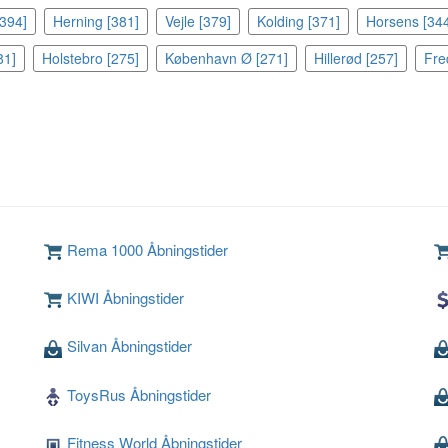
394]
Herning [381]
Vejle [379]
Kolding [371]
Horsens [34
81]
Holstebro [275]
København Ø [271]
Hillerød [257]
Fre
Rema 1000 Åbningstider
KIWI Åbningstider
Silvan Åbningstider
ToysRus Åbningstider
Fitness World Åbningstider