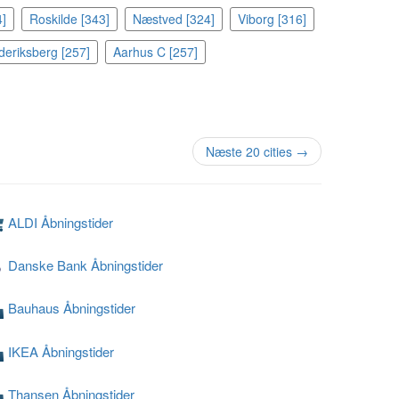
4]
Roskilde [343]
Næstved [324]
Viborg [316]
deriksberg [257]
Aarhus C [257]
Næste 20 cities →
ALDI Åbningstider
Danske Bank Åbningstider
Bauhaus Åbningstider
IKEA Åbningstider
Thansen Åbningstider