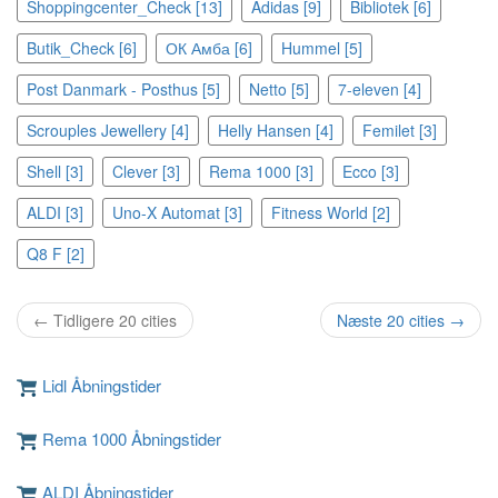
Shoppingcenter_Check [13]
Adidas [9]
Bibliotek [6]
Butik_Check [6]
ОК Амба [6]
Hummel [5]
Post Danmark - Posthus [5]
Netto [5]
7-eleven [4]
Scrouples Jewellery [4]
Helly Hansen [4]
Femilet [3]
Shell [3]
Clever [3]
Rema 1000 [3]
Ecco [3]
ALDI [3]
Uno-X Automat [3]
Fitness World [2]
Q8 F [2]
← Tidligere 20 cities
Næste 20 cities →
Lidl Åbningstider
Rema 1000 Åbningstider
ALDI Åbningstider