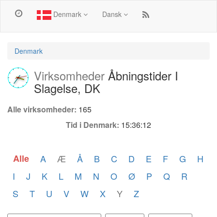
Denmark
Dansk
Denmark
Virksomheder
Åbningstider I
Slagelse, DK
Alle virksomheder:
165
Tid i Denmark:
15:36:12
Alle
A
Æ
Å
B
C
D
E
F
G
H
I
J
K
L
M
N
O
Ø
P
Q
R
S
T
U
V
W
X
Y
Z