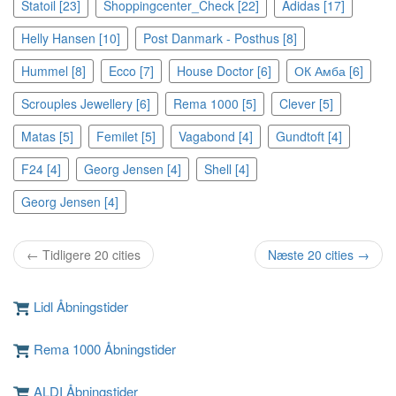
Statoil [23]
Shoppingcenter_Check [22]
Adidas [17]
Helly Hansen [10]
Post Danmark - Posthus [8]
Hummel [8]
Ecco [7]
House Doctor [6]
ОК Амба [6]
Scrouples Jewellery [6]
Rema 1000 [5]
Clever [5]
Matas [5]
Femilet [5]
Vagabond [4]
Gundtoft [4]
F24 [4]
Georg Jensen [4]
Shell [4]
Georg Jensen [4]
← Tidligere 20 cities
Næste 20 cities →
Lidl Åbningstider
Rema 1000 Åbningstider
ALDI Åbningstider