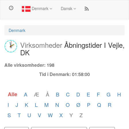
Denmark
Dansk
Denmark
Virksomheder
Åbningstider I Vejle,
DK
Alle virksomheder:
198
Tid i Denmark:
01:58:00
Alle
A
Æ
Å
B
C
D
E
F
G
H
I
J
K
L
M
N
O
Ø
P
Q
R
S
T
U
V
W
X
Y
Z