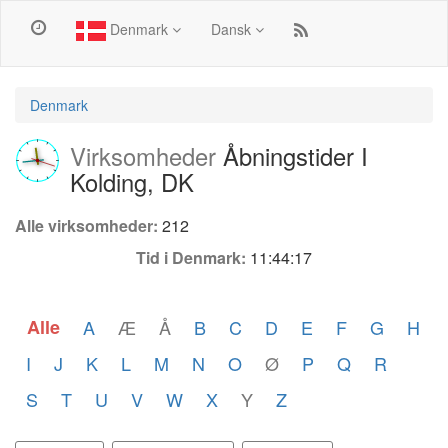
Denmark
Dansk
Denmark
Virksomheder
Åbningstider I
Kolding, DK
Alle virksomheder:
212
Tid i Denmark:
11:44:17
Alle
A
Æ
Å
B
C
D
E
F
G
H
I
J
K
L
M
N
O
Ø
P
Q
R
S
T
U
V
W
X
Y
Z