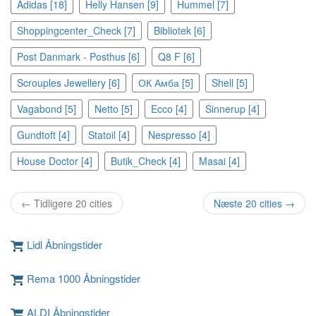
Adidas [18]
Helly Hansen [9]
Hummel [7]
Shoppingcenter_Check [7]
Bibliotek [6]
Post Danmark - Posthus [6]
Q8 F [6]
Scrouples Jewellery [6]
ОК Амба [5]
Shell [5]
Vagabond [5]
Netto [5]
Ecco [4]
Sinnerup [4]
Gundtoft [4]
Statoil [4]
Nespresso [4]
House Doctor [4]
Butik_Check [4]
Masai [4]
← Tidligere 20 cities
Næste 20 cities →
Lidl Åbningstider
Rema 1000 Åbningstider
ALDI Åbningstider